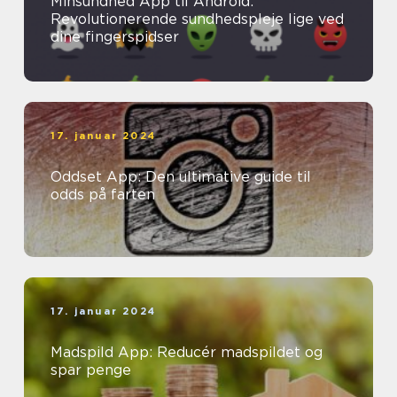
Minsundhed App til Android:
Revolutionerende sundhedspleje lige ved
dine fingerspidser
17. januar 2024
Oddset App: Den ultimative guide til
odds på farten
17. januar 2024
Madspild App: Reducér madspildet og
spar penge