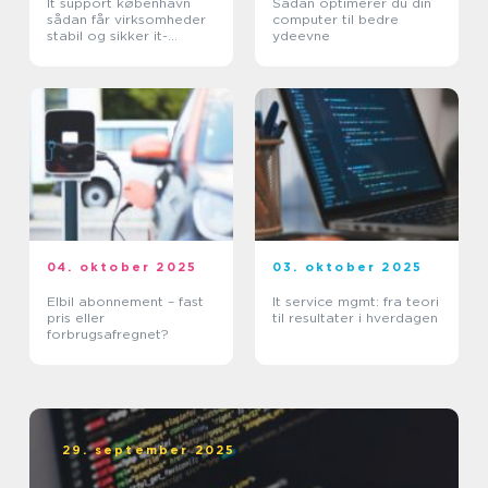
It support københavn
Sådan optimerer du din
sådan får virksomheder
computer til bedre
stabil og sikker it-
ydeevne
hverdag
04. oktober 2025
03. oktober 2025
Elbil abonnement – fast
It service mgmt: fra teori
pris eller
til resultater i hverdagen
forbrugsafregnet?
29. september 2025