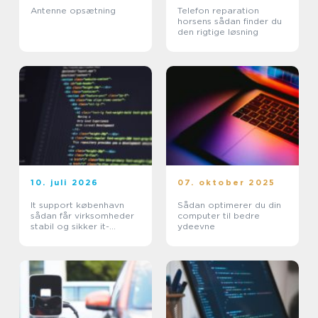
Antenne opsætning
Telefon reparation
horsens sådan finder du
den rigtige løsning
10. juli 2026
07. oktober 2025
It support københavn
Sådan optimerer du din
sådan får virksomheder
computer til bedre
stabil og sikker it-
ydeevne
hverdag