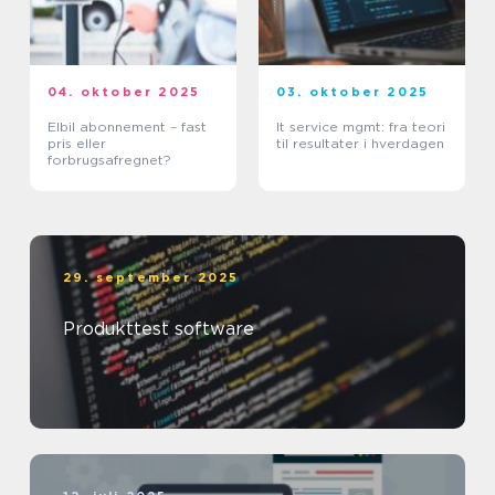
04. oktober 2025
03. oktober 2025
Elbil abonnement – fast
It service mgmt: fra teori
pris eller
til resultater i hverdagen
forbrugsafregnet?
29. september 2025
Produkttest software