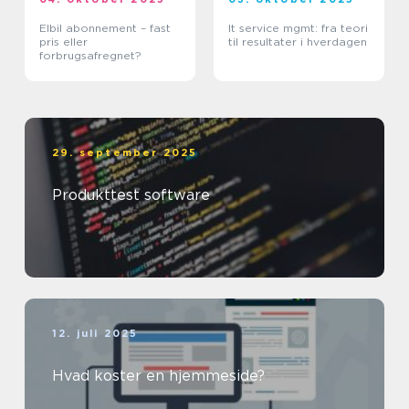
Elbil abonnement – fast
It service mgmt: fra teori
pris eller
til resultater i hverdagen
forbrugsafregnet?
29. september 2025
Produkttest software
12. juli 2025
Hvad koster en hjemmeside?