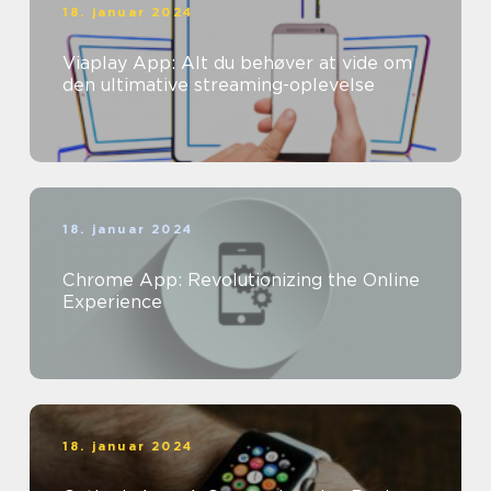
18. januar 2024
Viaplay App: Alt du behøver at vide om
den ultimative streaming-oplevelse
18. januar 2024
Chrome App: Revolutionizing the Online
Experience
18. januar 2024