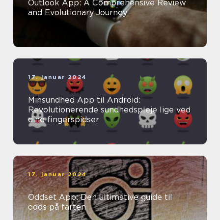
Outlook App: A Comprehensive Review
and Evolutionary Journey
17. januar 2024
Minsundhed App til Android:
Revolutionerende sundhedspleje lige ved
dine fingerspidser
17. januar 2024
Oddset App: Den ultimative guide til
odds på farten