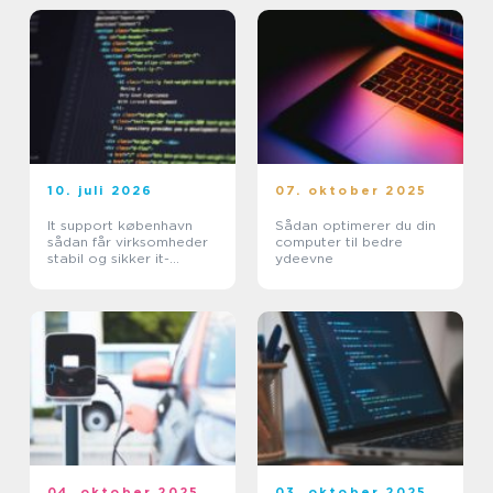
10. juli 2026
07. oktober 2025
It support københavn
Sådan optimerer du din
sådan får virksomheder
computer til bedre
stabil og sikker it-
ydeevne
hverdag
04. oktober 2025
03. oktober 2025