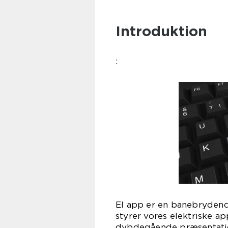
Introduktion
:
El app er en banebrydend
styrer vores elektriske a
dybdegående præsentatio