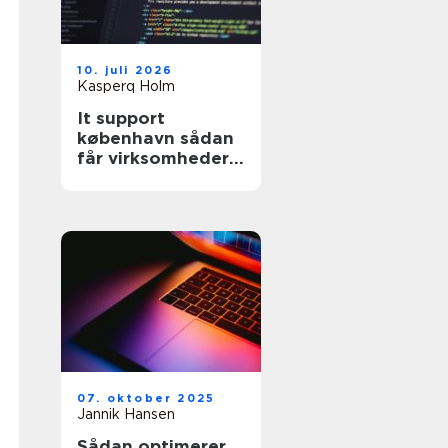
10. juli 2026
Kasperq Holm
It support
københavn sådan
får virksomheder
stabil og sikker it-
hverdag
07. oktober 2025
Jannik Hansen
Sådan optimerer