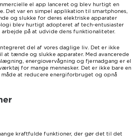
mmercielle el app lanceret og blev hurtigt en
. Det var en simpel applikation til smartphones,
nde og slukke for deres elektriske apparater
logi blev hurtigt adopteret af tech-entusiaster
arbejde på at udvide dens funktionaliteter.
integreret del af vores daglige liv. Det er ikke
l at tænde og slukke apparater. Med avancerede
nlægning, energiovervågning og fjernadgang er el
værktøj for mange mennesker. Det er ikke bare en
v måde at reducere energiforbruget og opnå
ner
ange kraftfulde funktioner, der gør det til det