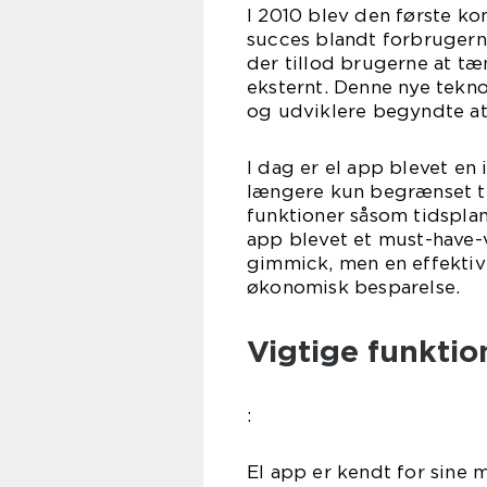
I 2010 blev den første ko
succes blandt forbrugerne
der tillod brugerne at tæ
eksternt. Denne nye tekno
og udviklere begyndte at 
I dag er el app blevet en 
længere kun begrænset ti
funktioner såsom tidspla
app blevet et must-have-
gimmick, men en effekti
økonomisk besparelse.
Vigtige funktio
:
El app er kendt for sine m