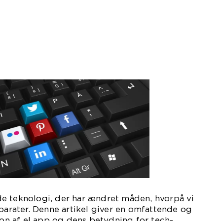
e teknologi, der har ændret måden, hvorpå vi
pparater. Denne artikel giver en omfattende og
n af el app og dens betydning for tech-