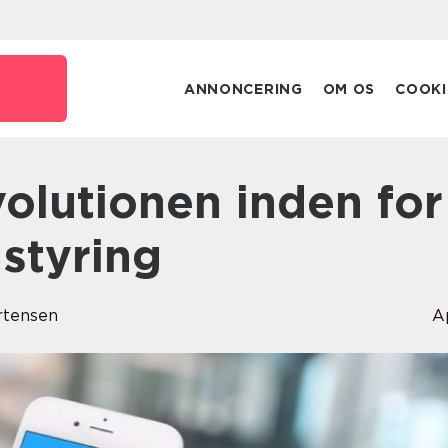
k
ANNONCERING
OM OS
COOKI
 styring
rtensen
A