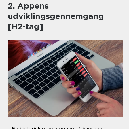
2. Appens
udviklingsgennemgang
[H2-tag]
– En historisk gennemgang af hvordan