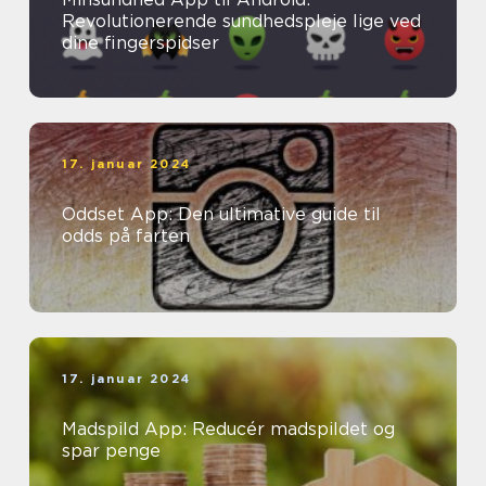
Revolutionerende sundhedspleje lige ved
dine fingerspidser
17. januar 2024
Oddset App: Den ultimative guide til
odds på farten
17. januar 2024
Madspild App: Reducér madspildet og
spar penge