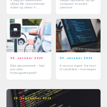
It support københavn
Sådan optimerer du din
sådan får virksomheder
computer til bedre
stabil og sikker it-
ydeevne
hverdag
04. oktober 2025
03. oktober 2025
Elbil abonnement – fast
It service mgmt: fra teori
pris eller
til resultater i hverdagen
forbrugsafregnet?
29. september 2025