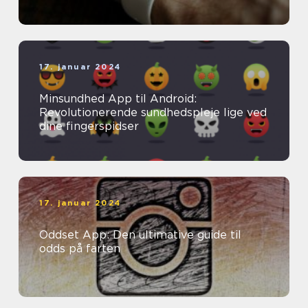
17. januar 2024
Minsundhed App til Android:
Revolutionerende sundhedspleje lige ved
dine fingerspidser
17. januar 2024
Oddset App: Den ultimative guide til
odds på farten