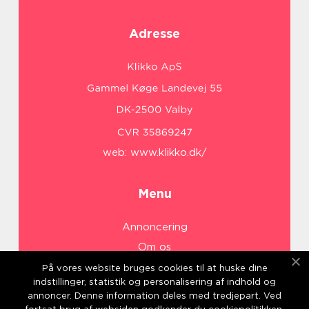
Adresse
web:
www.klikko.dk/
Menu
Annoncering
Om os
Cookies
På vores website bruges cookies til at huske dine
indstillinger, statistik og personalisering af indhold og
Kontakt os
annoncer. Denne information deles med tredjepart. Ved
Sitemap