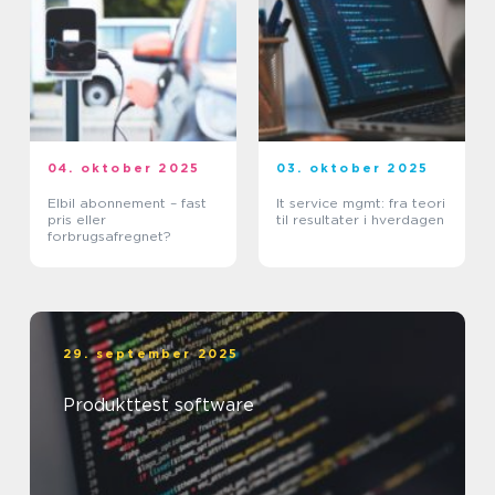
04. oktober 2025
03. oktober 2025
Elbil abonnement – fast
It service mgmt: fra teori
pris eller
til resultater i hverdagen
forbrugsafregnet?
29. september 2025
Produkttest software