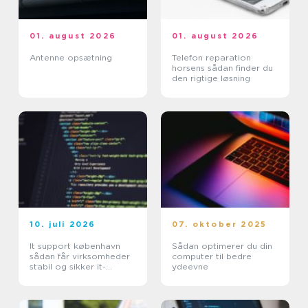
01. august 2026
01. august 2026
Antenne opsætning
Telefon reparation
horsens sådan finder du
den rigtige løsning
10. juli 2026
07. oktober 2025
It support københavn
Sådan optimerer du din
sådan får virksomheder
computer til bedre
stabil og sikker it-
ydeevne
hverdag