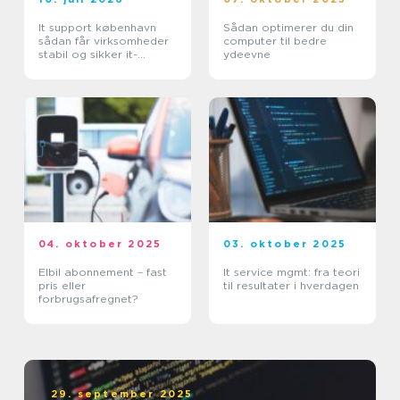
It support københavn
Sådan optimerer du din
sådan får virksomheder
computer til bedre
stabil og sikker it-
ydeevne
hverdag
04. oktober 2025
03. oktober 2025
Elbil abonnement – fast
It service mgmt: fra teori
pris eller
til resultater i hverdagen
forbrugsafregnet?
29. september 2025