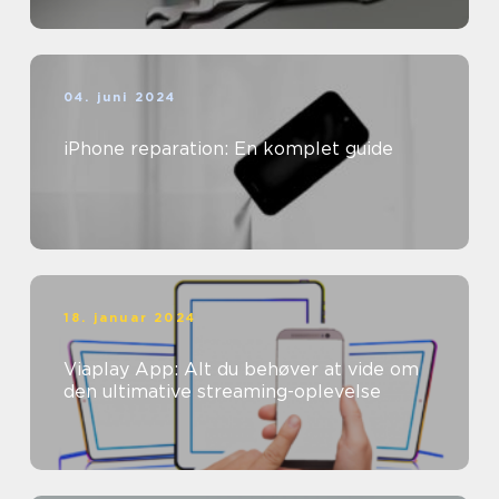
04. juni 2024
iPhone reparation: En komplet guide
18. januar 2024
Viaplay App: Alt du behøver at vide om
den ultimative streaming-oplevelse