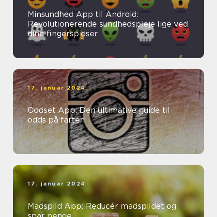
Minsundhed App til Android:
Revolutionerende sundhedspleje lige ved
dine fingerspidser
17. januar 2024
Oddset App: Den ultimative guide til
odds på farten
17. januar 2024
Madspild App: Reducér madspildet og
spar penge