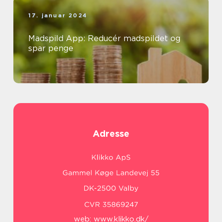
17. januar 2024
Madspild App: Reducér madspildet og
spar penge
Adresse
web:
www.klikko.dk/