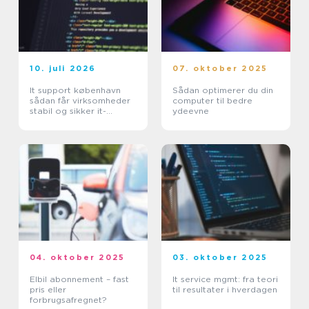
10. juli 2026
07. oktober 2025
It support københavn
Sådan optimerer du din
sådan får virksomheder
computer til bedre
stabil og sikker it-
ydeevne
hverdag
04. oktober 2025
03. oktober 2025
Elbil abonnement – fast
It service mgmt: fra teori
pris eller
til resultater i hverdagen
forbrugsafregnet?