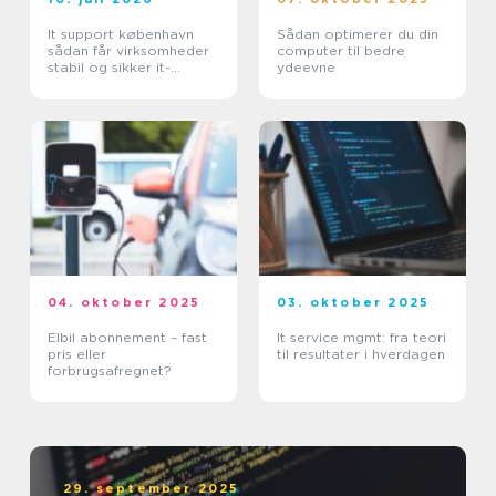
It support københavn
Sådan optimerer du din
sådan får virksomheder
computer til bedre
stabil og sikker it-
ydeevne
hverdag
04. oktober 2025
03. oktober 2025
Elbil abonnement – fast
It service mgmt: fra teori
pris eller
til resultater i hverdagen
forbrugsafregnet?
29. september 2025