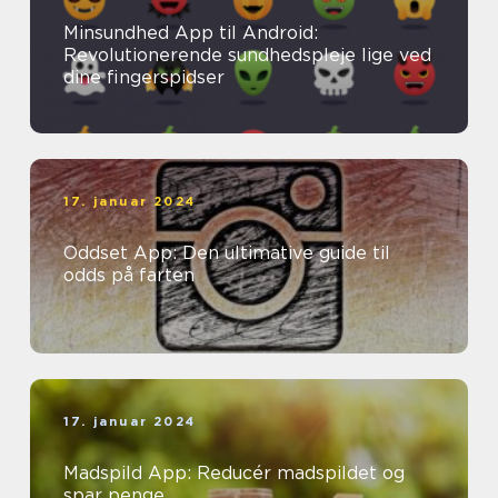
Minsundhed App til Android:
Revolutionerende sundhedspleje lige ved
dine fingerspidser
17. januar 2024
Oddset App: Den ultimative guide til
odds på farten
17. januar 2024
Madspild App: Reducér madspildet og
spar penge