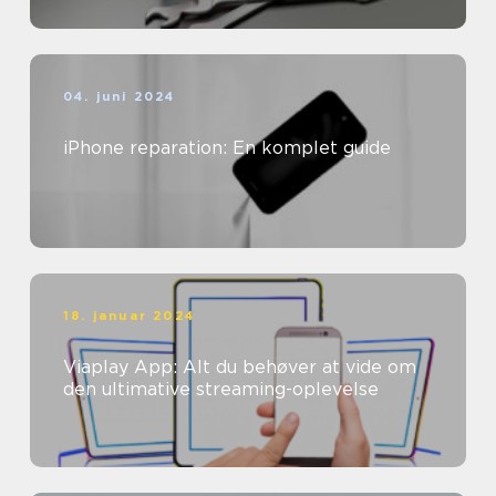
04. juni 2024
iPhone reparation: En komplet guide
18. januar 2024
Viaplay App: Alt du behøver at vide om
den ultimative streaming-oplevelse