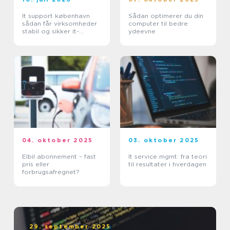
It support københavn
Sådan optimerer du din
sådan får virksomheder
computer til bedre
stabil og sikker it-
ydeevne
hverdag
04. oktober 2025
03. oktober 2025
Elbil abonnement – fast
It service mgmt: fra teori
pris eller
til resultater i hverdagen
forbrugsafregnet?
29. september 2025