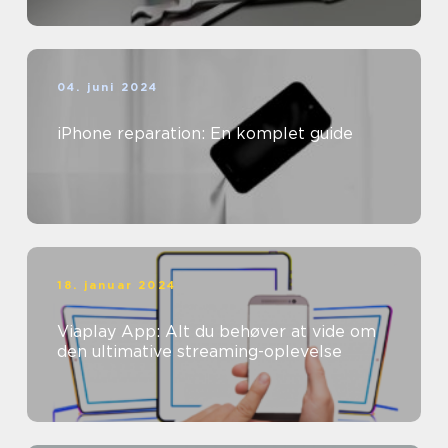
04. juni 2024
iPhone reparation: En komplet guide
18. januar 2024
Viaplay App: Alt du behøver at vide om
den ultimative streaming-oplevelse