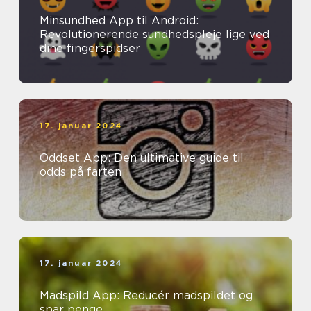
Minsundhed App til Android:
Revolutionerende sundhedspleje lige ved
dine fingerspidser
17. januar 2024
Oddset App: Den ultimative guide til
odds på farten
17. januar 2024
Madspild App: Reducér madspildet og
spar penge