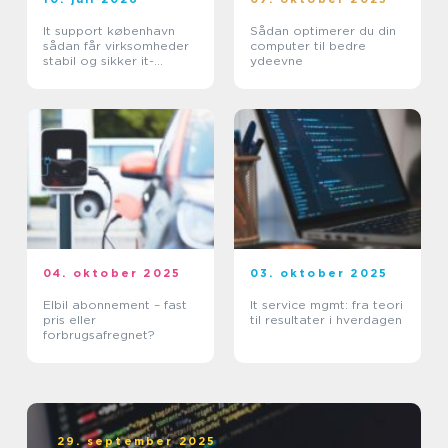
It support københavn
Sådan optimerer du din
sådan får virksomheder
computer til bedre
stabil og sikker it-
ydeevne
hverdag
04. oktober 2025
03. oktober 2025
Elbil abonnement – fast
It service mgmt: fra teori
pris eller
til resultater i hverdagen
forbrugsafregnet?
29. september 2025