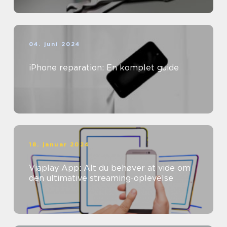
04. juni 2024
iPhone reparation: En komplet guide
18. januar 2024
Viaplay App: Alt du behøver at vide om
den ultimative streaming-oplevelse