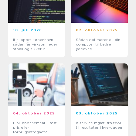
10. juli 2026
07. oktober 2025
It support københavn
Sådan optimerer du din
sådan får virksomheder
computer til bedre
stabil og sikker it-
ydeevne
hverdag
04. oktober 2025
03. oktober 2025
Elbil abonnement – fast
It service mgmt: fra teori
pris eller
til resultater i hverdagen
forbrugsafregnet?