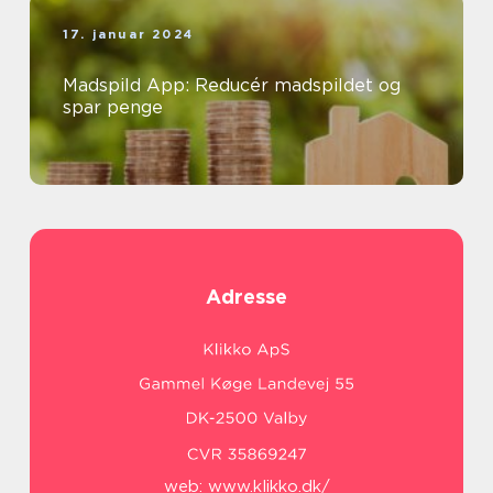
17. januar 2024
Madspild App: Reducér madspildet og
spar penge
Adresse
web:
www.klikko.dk/