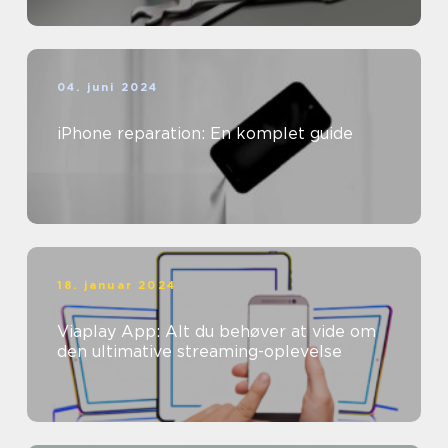
04. juni 2024
iPhone reparation: En komplet guide
18. januar 2024
Viaplay App: Alt du behøver at vide om
den ultimative streaming-oplevelse