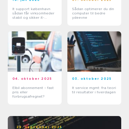
It support københavn
Sådan optimerer du din
sådan får virksomheder
computer til bedre
stabil og sikker it-
ydeevne
hverdag
04. oktober 2025
03. oktober 2025
Elbil abonnement – fast
It service mgmt: fra teori
pris eller
til resultater i hverdagen
forbrugsafregnet?
29. september 2025