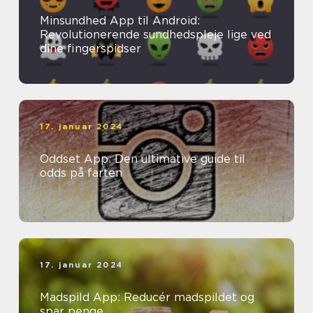
Minsundhed App til Android:
Revolutionerende sundhedspleje lige ved
dine fingerspidser
17. januar 2024
Oddset App: Den ultimative guide til
odds på farten
17. januar 2024
Madspild App: Reducér madspildet og
spar penge