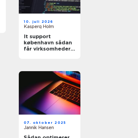
10. juli 2026
Kasperq Holm
It support
københavn sådan
får virksomheder
stabil og sikker it-
hverdag
07. oktober 2025
Jannik Hansen
Sådan optimerer