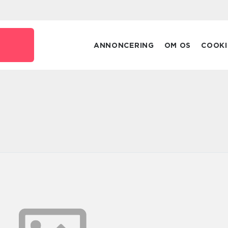
k
ANNONCERING
OM OS
COOKI