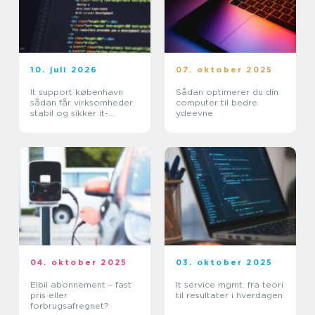
10. juli 2026
07. oktober 2025
It support københavn
Sådan optimerer du din
sådan får virksomheder
computer til bedre
stabil og sikker it-
ydeevne
hverdag
04. oktober 2025
03. oktober 2025
Elbil abonnement – fast
It service mgmt: fra teori
pris eller
til resultater i hverdagen
forbrugsafregnet?