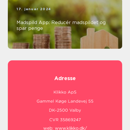
17. januar 2024
Madspild App: Reducér madspildet og
spar penge
Adresse
web:
www.klikko.dk/