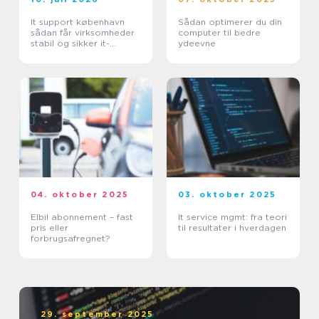
It support københavn
Sådan optimerer du din
sådan får virksomheder
computer til bedre
stabil og sikker it-
ydeevne
hverdag
04. oktober 2025
03. oktober 2025
Elbil abonnement – fast
It service mgmt: fra teori
pris eller
til resultater i hverdagen
forbrugsafregnet?
29. september 2025