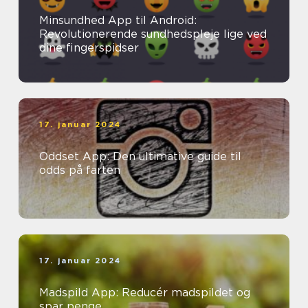
Minsundhed App til Android:
Revolutionerende sundhedspleje lige ved
dine fingerspidser
17. januar 2024
Oddset App: Den ultimative guide til
odds på farten
17. januar 2024
Madspild App: Reducér madspildet og
spar penge