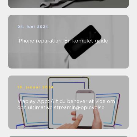
04. juni 2024
iPhone reparation: En komplet guide
18. januar 2024
Viaplay App: Alt du behøver at vide om
den ultimative streaming-oplevelse