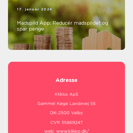
17. januar 2024
Madspild App: Reducér madspildet og
spar penge
Adresse
web:
www.klikko.dk/