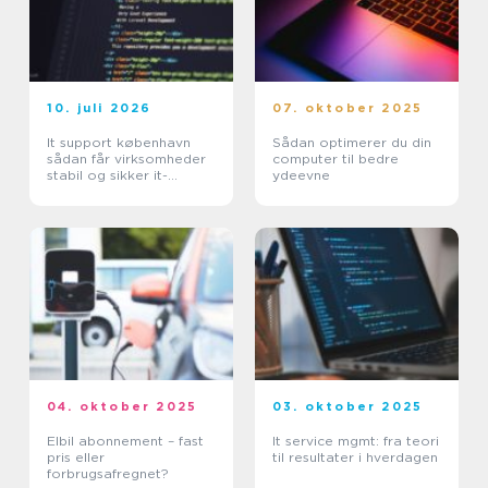
10. juli 2026
07. oktober 2025
It support københavn
Sådan optimerer du din
sådan får virksomheder
computer til bedre
stabil og sikker it-
ydeevne
hverdag
04. oktober 2025
03. oktober 2025
Elbil abonnement – fast
It service mgmt: fra teori
pris eller
til resultater i hverdagen
forbrugsafregnet?