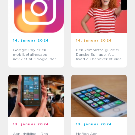
14. januar 2024
14. januar 2024
Google Pay er en
Den komplette guide til
mobilbetalingsapp
Danske Spil app: Alt,
udviklet af Google, der
hvad du behøver at vide
blev lanceret i 2018 som
en erstatning for
Android Pay og Google
Wallet
13. januar 2024
13. januar 2024
Appudvikling – Den
Mofibo App: