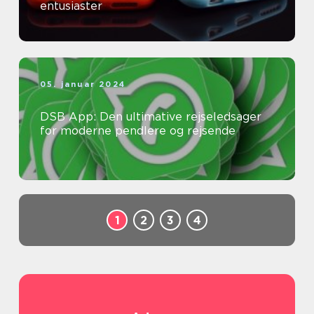
entusiaster
05. januar 2024
DSB App: Den ultimative rejseledsager
for moderne pendlere og rejsende
1
2
3
4