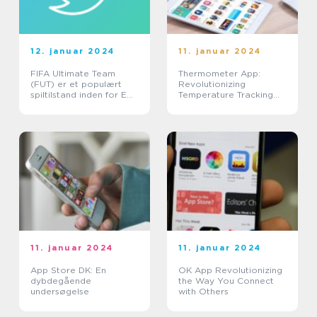
12. januar 2024
11. januar 2024
FIFA Ultimate Team
Thermometer App:
(FUT) er et populært
Revolutionizing
spiltilstand inden for EA
Temperature Tracking
Sports FIFA-serien, der
for Tech Enthusiasts
giver fodboldfans
mulighed for at
opbygge deres
drømmehold v...
11. januar 2024
11. januar 2024
App Store DK: En
OK App Revolutionizing
dybdegående
the Way You Connect
undersøgelse
with Others