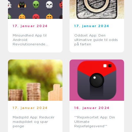
17. januar 2024
17. januar 2024
Minsundhed App til
Oddset App: Den
Android:
ultimative guide til odds
Revolutionerende
på farten
sundhedspleje lige ved
dine fingerspidser
17. januar 2024
16. januar 2024
Madspild App: Reducér
**Rejsekortet App: Din
madspildet og spar
Ultimate
penge
Rejsefølgesvend**