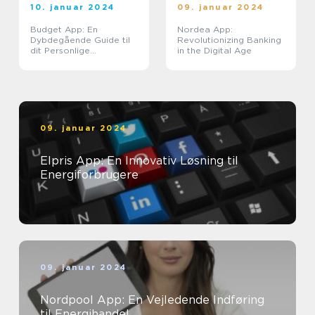
10. januar 2024
09. januar 2024
Budget App: En
Nordea App:
Dybdegående Guide til
Revolutionizing Banking
dit Personlige
in the Digital Age
Økonomiske Helbred
09. januar 2024
Elpris App: En Innovativ Løsning til
Energiforbrugere
09. januar 2024
Nordpool App: En Vejledende Indføring
til Energihandel