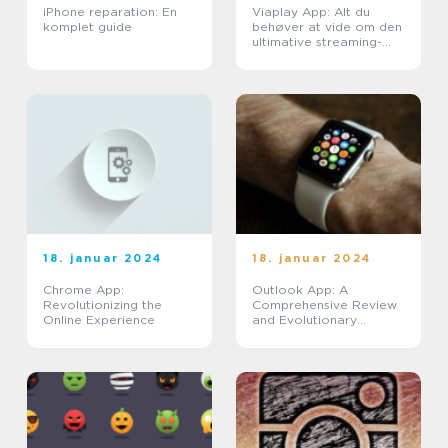
iPhone reparation: En
Viaplay App: Alt du
komplet guide
behøver at vide om den
ultimative streaming-
oplevelse
18. januar 2024
18. januar 2024
Chrome App:
Outlook App: A
Revolutionizing the
Comprehensive Review
Online Experience
and Evolutionary
Journey