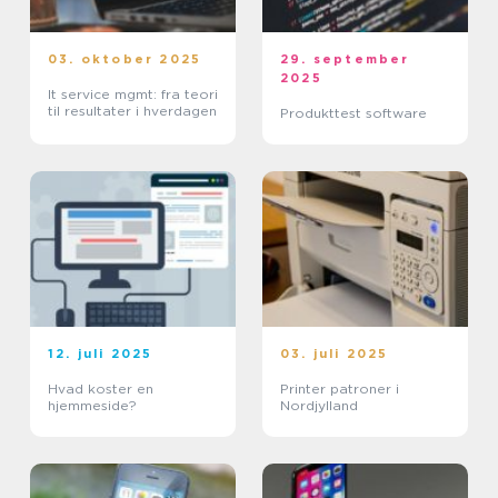
03. oktober 2025
29. september
2025
It service mgmt: fra teori
til resultater i hverdagen
Produkttest software
12. juli 2025
03. juli 2025
Hvad koster en
Printer patroner i
hjemmeside?
Nordjylland