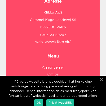
Adresse
web:
www.klikko.dk/
Menu
Annoncering
Om os
Cookies
På vores website bruges cookies til at huske dine
indstillinger, statistik og personalisering af indhold og
Kontakt os
annoncer. Denne information deles med tredjepart. Ved
Sitemap
fortsat brug af websiden godkender du cookiepolitikken.
Ok
Privatlivspolitik