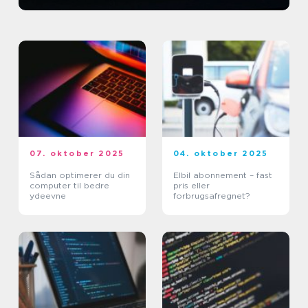
07. oktober 2025
04. oktober 2025
Sådan optimerer du din
Elbil abonnement – fast
computer til bedre
pris eller
ydeevne
forbrugsafregnet?