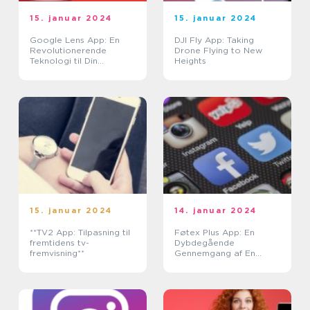
15. januar 2024
15. januar 2024
Google Lens App: En
DJI Fly App: Taking
Revolutionerende
Drone Flying to New
Teknologi til Din
Heights
Håndflade
15. januar 2024
14. januar 2024
**TV2 App: Tilpasning til
Føtex Plus App: En
fremtidens tv-
Dybdegående
fremvisning**
Gennemgang af En
værdsat
Indkøbsoplevelse