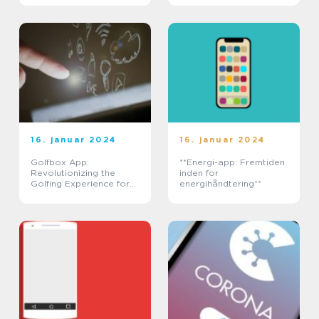
16. januar 2024
16. januar 2024
Golfbox App:
**Energi-app: Fremtiden
Revolutionizing the
inden for
Golfing Experience for
energihåndtering**
Tech-Enthusiasts