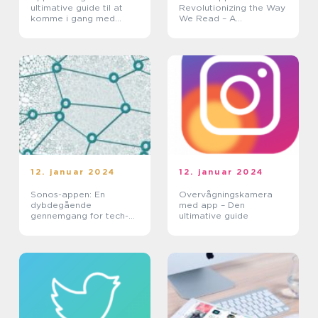
ultimative guide til at
Revolutionizing the Way
komme i gang med
We Read – A
appudvikling
Comprehensive Review
for Tech Enthusiasts
12. januar 2024
12. januar 2024
Sonos-appen: En
Overvågningskamera
dybdegående
med app – Den
gennemgang for tech-
ultimative guide
entusiaster