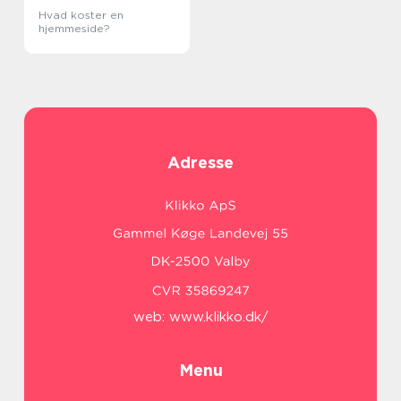
Hvad koster en
hjemmeside?
Adresse
web:
www.klikko.dk/
Menu