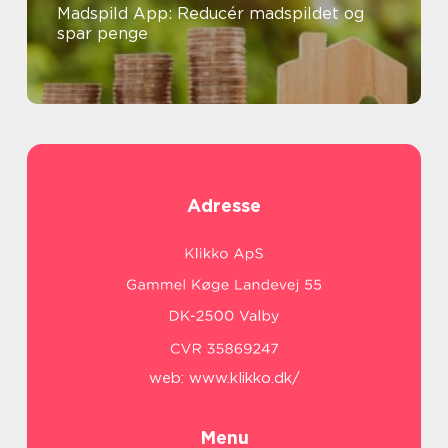
Madspild App: Reducér madspildet og
spar penge
Adresse
web:
www.klikko.dk/
Menu