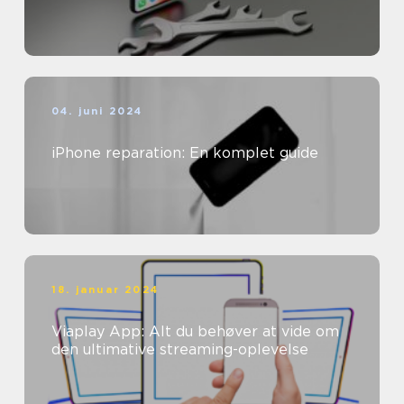
04. juni 2024
iPhone reparation: En komplet guide
18. januar 2024
Viaplay App: Alt du behøver at vide om
den ultimative streaming-oplevelse