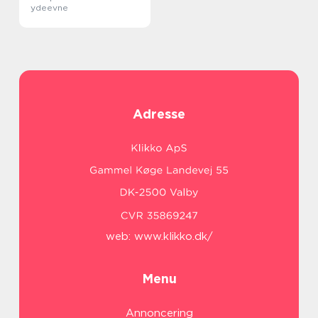
ydeevne
Adresse
web:
www.klikko.dk/
Menu
Annoncering